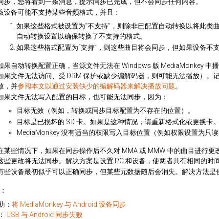
同步，您将看到一条消息，提示同步已完成，但不会同步任何内容。
该设备可能不支持某些音频格式，并且：
如果这些格式被设置为“不支持”，则除非已配置自动转换以将此类
自动转换设置以确保转换了不支持的格式。
如果这些格式配置为“支持”，则这些曲目将会同步，但如果设备不
如果自动转换配置正确，当源文件无法在 Windows 版 MediaMonk
如果文件无法访问、受 DRM 保护或缺少编解码器，则可能无法播放）。记下转
放，并
参阅本文以通过安装缺少的编解码器来解决播放问题
。
如果文件无法写入配置的目标，也可能无法同步，因为：
目标无效（例如，转换或同步目标配置为不存在的位置）。
目标是已损坏的 SD 卡。如果是这种情况，请重新格式化或更换卡
MediaMonkey 没有适当的权限写入目标位置（例如权限设置为
在某些情况下，如果在同步操作后不久对 MMA 或 MMW 中的曲目进行更改
这些更改将无法同步。解决方案是设置 PC 和设备，使两者具有相同的时
有些设备最初似乎可以正确同步，但某些元数据随后会消失。解决方法是使用 
：
助：
将 MediaMonkey 与 Android 设备同步
：
USB 与 Android 同步失败