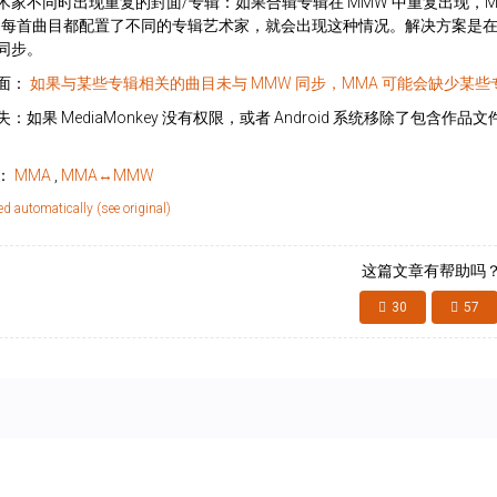
术家不同时出现重复的封面/专辑：如果合辑专辑在 MMW 中重复出现，MM
的每首曲目都配置了不同的专辑艺术家，就会出现这种情况。解决方案是在
同步。
面：
如果与某些专辑相关的曲目未与 MMW 同步，MMA 可能会缺少某
失：如果 MediaMonkey 没有权限，或者 Android 系统移除了
：
MMA
,
MMA↔MMW
ed automatically (see original)
这篇文章有帮助吗
30
57