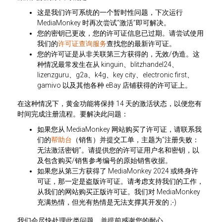
这是我们许可系统的一个暂时性问题，下次运行
MediaMonkey 时再次尝试“激活”即可解决。
您的密钥已更改，您的许可证信息已过期。请尝试使用
我们的
许可证查询服务
查找您的最新许可证。
您的许可证是从非关联第三方获得的，无效/伪造。这
种情况最常发生在从 kinguin、blitzhandel24、
lizenzguru、g2a、k4g、key city、electronic first、
gamivo 以及其他各种 eBay 店铺获得的许可证上。
在这种情况下，黄金功能将保持 14 天的激活状态，以便您有
时间完成注册流程。要解决此问题：
如果您从 MediaMonkey 网站购买了许可证，请联系我
们的
帮助台
（销售）并提交工单，主题为“注册失败：
无法激活密钥”。请提供您的许可证用户名和密钥
，以
及
包含购买/销售参考编号的原始销售收据。
如果您从第三方获得了 MediaMonkey 2024 或终身许
可证，那一定是盗版许可证。请考虑支持我们的工作，
从我们的网站购买正版许可证。我们对 MediaMonkey
充满热情，但光有热情是无法支撑其开发的 ;-)
我们会尽快处理此类问题，并提前感谢您的耐心。